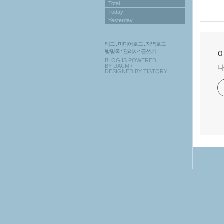
Total
Today
, |
Yesterday
태그
:
미디어로그
:
지역로그
방명록
:
관리자
:
글쓰기
BLOG IS POWERED
BY
DAUM
/
나
DESIGNED BY
TISTORY