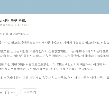
org 서버 복구 완료.
 없음
/
2010. 6. 17. 13:57
org 서버를 복구하였습니다.
 돌아가고 있고요. 5년된 노트북에서 나름 1~2년전 사양의 데탑으로 업그래이드 되었습
프로그램 소스는 백업된 부분이 있어서 상관없었지만, DB는 하드에서 빼야되는데 모르
옮겨놓았고, 일단은 급하지도 않고 귀찮은 작업이니 방관중인데.. 생각해보니 me2ris
면 파일 기반 DB를 써볼까도 고민중입니다. DB는 백업받기가 귀찮아서. 어차피 서비
잡한 쿼리문을 쓸일이 크게 없기 때문에 그 것도 괜찮은 선택인 것 같습니다.
에 복구되니 왠지 이것 저것 개발 욕구가 치솟는군요. 역시 저는 가끔씩 이런 자극이 필요
감
구독하기