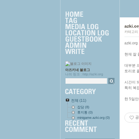
azki.
카테고리
azki.
현재 잘
대부분 
아즈키네 블로그
토리로 
나의 링크 : http://azki.org
시간이 되
특히 복
한 5일만
전체
(11)
잡담
(8)
휴지통
(0)
공
minigame.azki.org
(0)